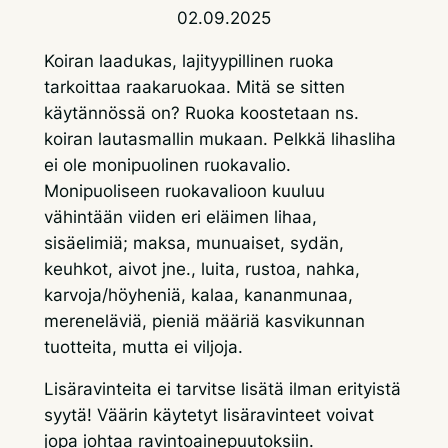
02.09.2025
Koiran laadukas, lajityypillinen ruoka
tarkoittaa raakaruokaa. Mitä se sitten
käytännössä on? Ruoka koostetaan ns.
koiran lautasmallin mukaan. Pelkkä lihasliha
ei ole monipuolinen ruokavalio.
Monipuoliseen ruokavalioon kuuluu
vähintään viiden eri eläimen lihaa,
sisäelimiä; maksa, munuaiset, sydän,
keuhkot, aivot jne., luita, rustoa, nahka,
karvoja/höyheniä, kalaa, kananmunaa,
mereneläviä, pieniä määriä kasvikunnan
tuotteita, mutta ei viljoja.
Lisäravinteita ei tarvitse lisätä ilman erityistä
syytä! Väärin käytetyt lisäravinteet voivat
jopa johtaa ravintoainepuutoksiin.