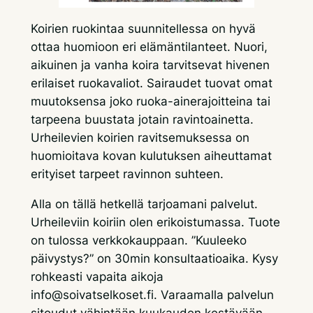
Koirien ruokintaa suunnitellessa on hyvä
ottaa huomioon eri elämäntilanteet. Nuori,
aikuinen ja vanha koira tarvitsevat hivenen
erilaiset ruokavaliot. Sairaudet tuovat omat
muutoksensa joko ruoka-ainerajoitteina tai
tarpeena buustata jotain ravintoainetta.
Urheilevien koirien ravitsemuksessa on
huomioitava kovan kulutuksen aiheuttamat
erityiset tarpeet ravinnon suhteen.
Alla on tällä hetkellä tarjoamani palvelut.
Urheileviin koiriin olen erikoistumassa. Tuote
on tulossa verkkokauppaan. ”Kuuleeko
päivystys?” on 30min konsultaatioaika. Kysy
rohkeasti vapaita aikoja
info@soivatselkoset.fi. Varaamalla palvelun