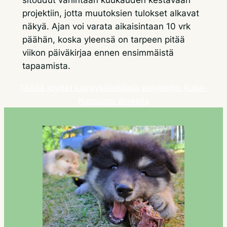
sitoudut vähintään kuukauden kestävään
projektiin, jotta muutoksien tulokset alkavat
näkyä. Ajan voi varata aikaisintaan 10 vrk
päähän, koska yleensä on tarpeen pitää
viikon päiväkirjaa ennen ensimmäistä
tapaamista.
Täältä löydät koiraystävällisiä palveluita Ruka-
Kuusamo alueella