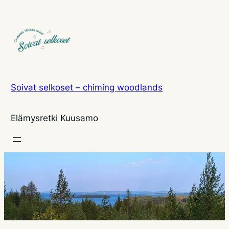
Siirry
sisältöön
Soivat selkoset – chiming woodlands
Elämysretki Kuusamo