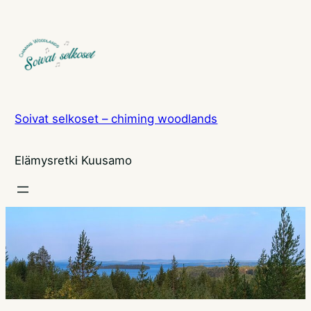
Siirry
sisältöön
Soivat selkoset – chiming woodlands
Elämysretki Kuusamo