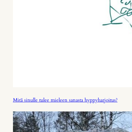
Mitä sinulle tulee mieleen sanasta hyppyharjoitus?