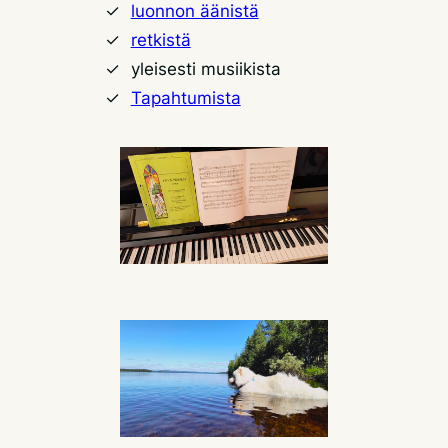
luonnon äänistä
retkistä
yleisesti musiikista
Tapahtumista