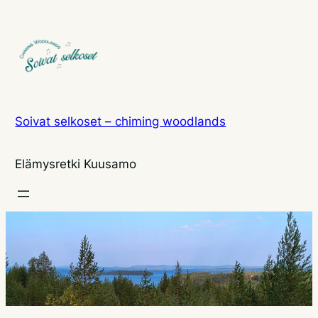
Siirry
sisältöön
Soivat selkoset – chiming woodlands
Elämysretki Kuusamo