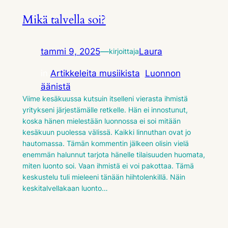
Mikä talvella soi?
tammi 9, 2025
—
Laura
kirjoittaja
in
Artikkeleita musiikista
, 
Luonnon
äänistä
Viime kesäkuussa kutsuin itselleni vierasta ihmistä
yritykseni järjestämälle retkelle. Hän ei innostunut,
koska hänen mielestään luonnossa ei soi mitään
kesäkuun puolessa välissä. Kaikki linnuthan ovat jo
hautomassa. Tämän kommentin jälkeen olisin vielä
enemmän halunnut tarjota hänelle tilaisuuden huomata,
miten luonto soi. Vaan ihmistä ei voi pakottaa. Tämä
keskustelu tuli mieleeni tänään hiihtolenkillä. Näin
keskitalvellakaan luonto…