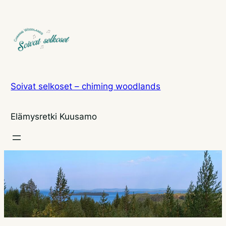
Siirry
sisältöön
Soivat selkoset – chiming woodlands
Elämysretki Kuusamo