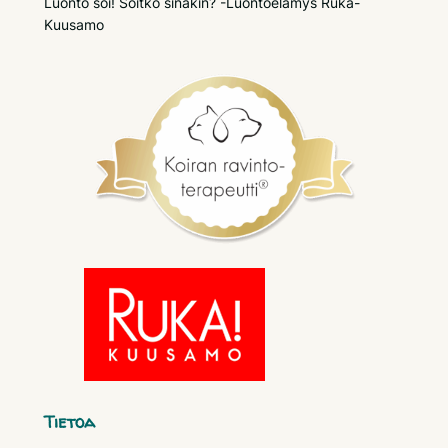
Luonto soi! Soitko sinäkin? -Luontoelämys Ruka-
Kuusamo
Tietoa