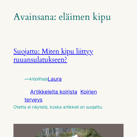
Avainsana:
eläimen kipu
Suojattu: Miten kipu liittyy
ruuansulatukseen?
—
Laura
kirjoittaja
in
Artikkeleita koirista
, 
Koirien
terveys
Otetta ei näytetä, koska artikkeli on suojattu.