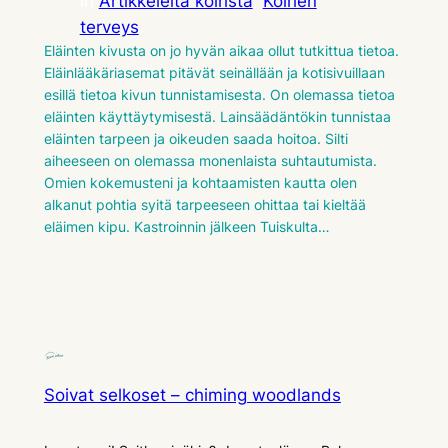
in
Artikkeleita koirista
, 
Koirien
terveys
Eläinten kivusta on jo hyvän aikaa ollut tutkittua tietoa.
Eläinlääkäriasemat pitävät seinällään ja kotisivuillaan
esillä tietoa kivun tunnistamisesta. On olemassa tietoa
eläinten käyttäytymisestä. Lainsäädäntökin tunnistaa
eläinten tarpeen ja oikeuden saada hoitoa. Silti
aiheeseen on olemassa monenlaista suhtautumista.
Omien kokemusteni ja kohtaamisten kautta olen
alkanut pohtia syitä tarpeeseen ohittaa tai kieltää
eläimen kipu. Kastroinnin jälkeen Tuiskulta…
Soivat selkoset – chiming woodlands