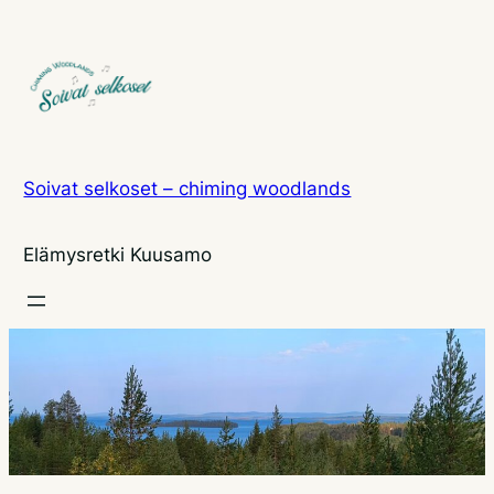
Siirry
sisältöön
Soivat selkoset – chiming woodlands
Elämysretki Kuusamo