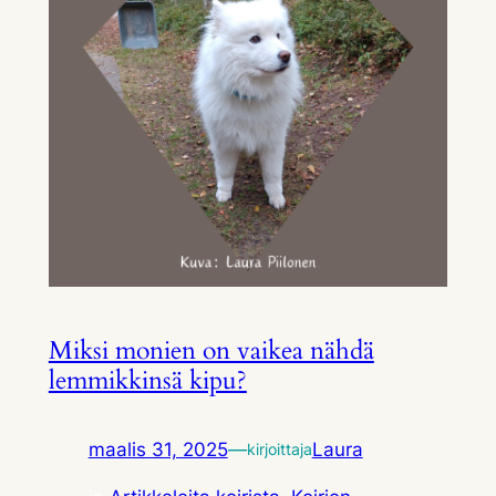
Miksi monien on vaikea nähdä
lemmikkinsä kipu?
maalis 31, 2025
—
Laura
kirjoittaja