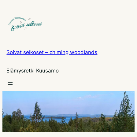
Siirry
sisältöön
Soivat selkoset – chiming woodlands
Elämysretki Kuusamo