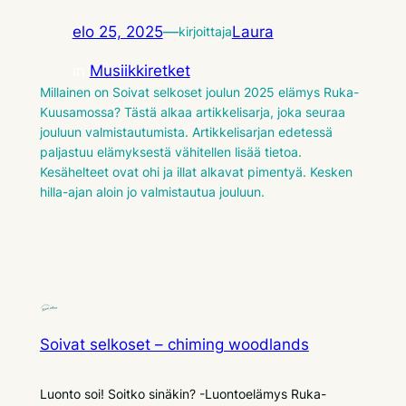
elo 25, 2025
—
Laura
kirjoittaja
in
Musiikkiretket
Millainen on Soivat selkoset joulun 2025 elämys Ruka-
Kuusamossa? Tästä alkaa artikkelisarja, joka seuraa
jouluun valmistautumista. Artikkelisarjan edetessä
paljastuu elämyksestä vähitellen lisää tietoa.
Kesähelteet ovat ohi ja illat alkavat pimentyä. Kesken
hilla-ajan aloin jo valmistautua jouluun.
Soivat selkoset – chiming woodlands
Luonto soi! Soitko sinäkin? -Luontoelämys Ruka-