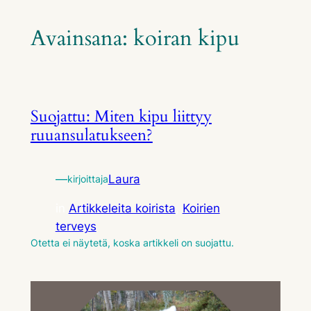
Avainsana:
koiran kipu
Suojattu: Miten kipu liittyy
ruuansulatukseen?
—
Laura
kirjoittaja
in
Artikkeleita koirista
, 
Koirien
terveys
Otetta ei näytetä, koska artikkeli on suojattu.