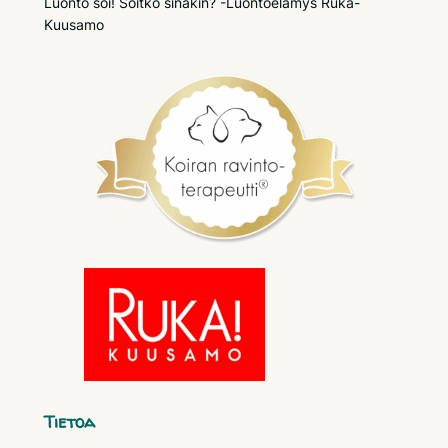
Luonto soi! Soitko sinäkin? -Luontoelämys Ruka-
Kuusamo
Tietoa