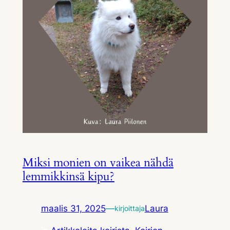
Miksi monien on vaikea nähdä
lemmikkinsä kipu?
maalis 31, 2025
—
Laura
kirjoittaja