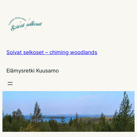
Siirry
sisältöön
Soivat selkoset – chiming woodlands
Elämysretki Kuusamo