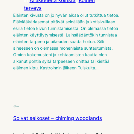
in
Artikkeleita koirista
, 
Koirien
terveys
Eläinten kivusta on jo hyvän aikaa ollut tutkittua tietoa.
Eläinlääkäriasemat pitävät seinällään ja kotisivuillaan
esillä tietoa kivun tunnistamisesta. On olemassa tietoa
eläinten käyttäytymisestä. Lainsäädäntökin tunnistaa
eläinten tarpeen ja oikeuden saada hoitoa. Silti
aiheeseen on olemassa monenlaista suhtautumista.
Omien kokemusteni ja kohtaamisten kautta olen
alkanut pohtia syitä tarpeeseen ohittaa tai kieltää
eläimen kipu. Kastroinnin jälkeen Tuiskulta…
Soivat selkoset – chiming woodlands