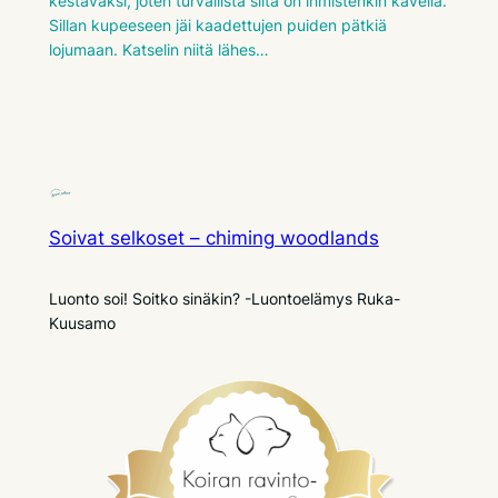
kestäväksi, joten turvallista siitä on ihmistenkin kävellä.
Sillan kupeeseen jäi kaadettujen puiden pätkiä
lojumaan. Katselin niitä lähes…
Soivat selkoset – chiming woodlands
Luonto soi! Soitko sinäkin? -Luontoelämys Ruka-
Kuusamo