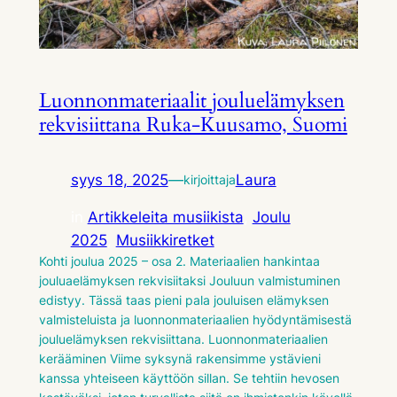
Luonnonmateriaalit jouluelämyksen
rekvisiittana Ruka-Kuusamo, Suomi
syys 18, 2025
—
Laura
kirjoittaja
in
Artikkeleita musiikista
, 
Joulu
2025
, 
Musiikkiretket
Kohti joulua 2025 – osa 2. Materiaalien hankintaa
jouluaelämyksen rekvisiitaksi Jouluun valmistuminen
edistyy. Tässä taas pieni pala jouluisen elämyksen
valmisteluista ja luonnonmateriaalien hyödyntämisestä
jouluelämyksen rekvisiittana. Luonnonmateriaalien
kerääminen Viime syksynä rakensimme ystävieni
kanssa yhteiseen käyttöön sillan. Se tehtiin hevosen