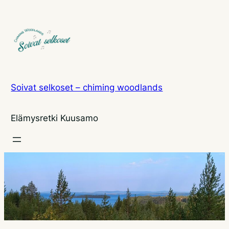
Siirry
sisältöön
Soivat selkoset – chiming woodlands
Elämysretki Kuusamo