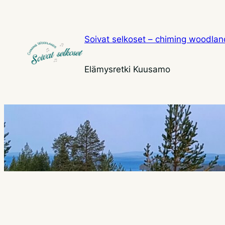
Siirry
sisältöön
Soivat selkoset – chiming woodla
Elämysretki Kuusamo