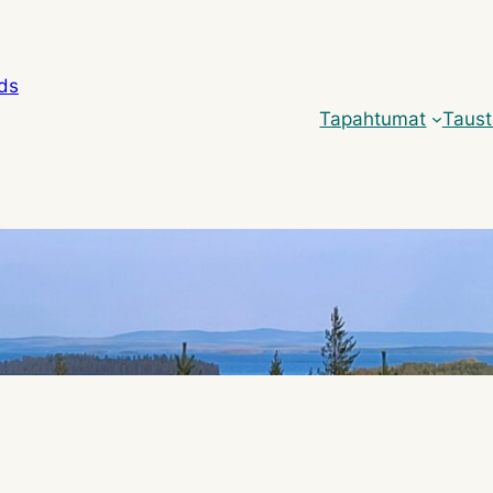
nds
Tapahtumat
Taus