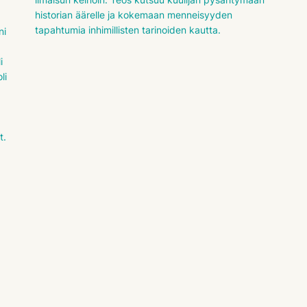
historian äärelle ja kokemaan menneisyyden
tapahtumia inhimillisten tarinoiden kautta.
ni
i
li
t.