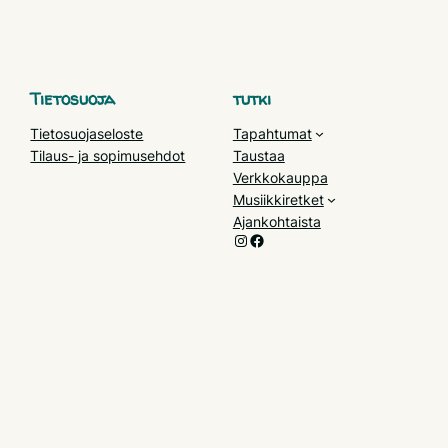
Tietosuoja
tutki
Tietosuojaseloste
Tapahtumat
Tilaus- ja sopimusehdot
Taustaa
Verkkokauppa
Musiikkiretket
Ajankohtaista
Instagram
Facebook