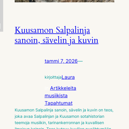
Kuusamon Salpalinja
sanoin, sävelin ja kuvin
tammi 7, 2026
—
Laura
kirjoittaja
in
Artikkeleita
musiikista
, 
Tapahtumat
Kuusamon Salpalinja sanoin, sävelin ja kuvin on teos,
joka avaa Salpalinjan ja Kuusamon sotahistorian
teemoja musiikin, tarinankerronnan ja kuvallisen
ilmaisun keinoin. Teos kutsuu kuulijan pysähtymään