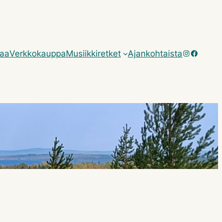
Instagram
Facebo
taa
Verkkokauppa
Musiikkiretket
Ajankohtaista