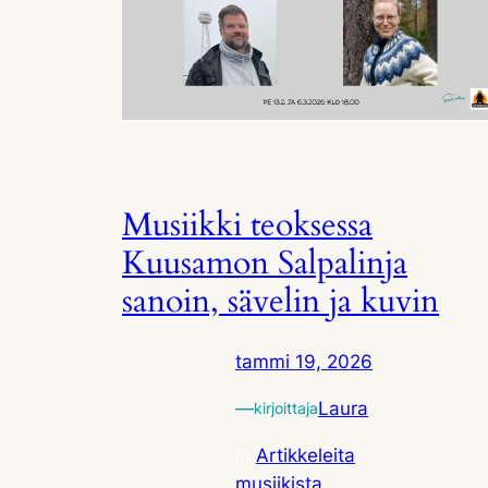
Musiikki teoksessa
Kuusamon Salpalinja
sanoin, sävelin ja kuvin
tammi 19, 2026
—
Laura
kirjoittaja
in
Artikkeleita
musiikista
, 