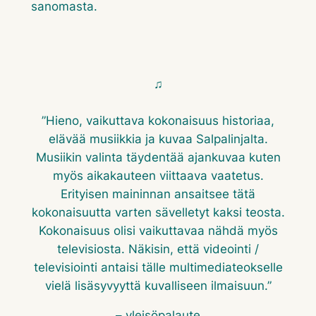
sanomasta.
♫
”Hieno, vaikuttava kokonaisuus historiaa,
elävää musiikkia ja kuvaa Salpalinjalta.
Musiikin valinta täydentää ajankuvaa kuten
myös aikakauteen viittaava vaatetus.
Erityisen maininnan ansaitsee tätä
kokonaisuutta varten sävelletyt kaksi teosta.
Kokonaisuus olisi vaikuttavaa nähdä myös
televisiosta. Näkisin, että videointi /
televisiointi antaisi tälle multimediateokselle
vielä lisäsyvyyttä kuvalliseen ilmaisuun.”
–
yleisöpalaute