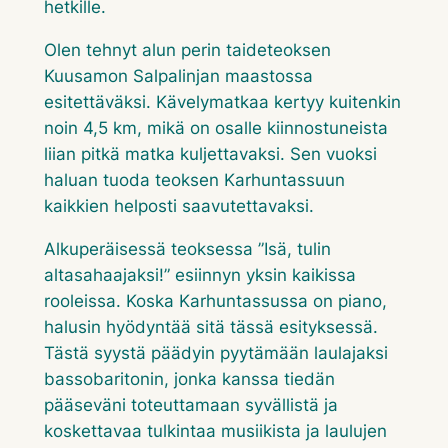
hetkille.
Olen tehnyt alun perin taideteoksen
Kuusamon Salpalinjan maastossa
esitettäväksi. Kävelymatkaa kertyy kuitenkin
noin 4,5 km, mikä on osalle kiinnostuneista
liian pitkä matka kuljettavaksi. Sen vuoksi
haluan tuoda teoksen Karhuntassuun
kaikkien helposti saavutettavaksi.
Alkuperäisessä teoksessa ”Isä, tulin
altasahaajaksi!” esiinnyn yksin kaikissa
rooleissa. Koska Karhuntassussa on piano,
halusin hyödyntää sitä tässä esityksessä.
Tästä syystä päädyin pyytämään laulajaksi
bassobaritonin, jonka kanssa tiedän
pääseväni toteuttamaan syvällistä ja
koskettavaa tulkintaa musiikista ja laulujen