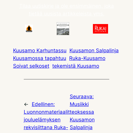
Tilaa uutiskirje ja ole ensimmäinen, joka
tietää uusista artikkeleista yms.
Kuusamo Karhuntassu
Kuusamon Salpalinja
Kuusamossa tapahtuu
Ruka-Kuusamo
Soivat selkoset
tekemistä Kuusamo
Seuraava:
←
Edellinen:
Musiikki
Luonnonmateriaalit
teoksessa
jouluelämyksen
Kuusamon
rekvisiittana Ruka-
Salpalinja