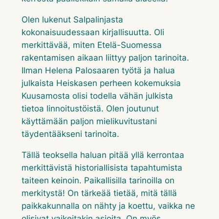
Olen lukenut Salpalinjasta
kokonaisuudessaan kirjallisuutta. Oli
merkittävää, miten Etelä-Suomessa
rakentamisen aikaan liittyy paljon tarinoita.
Ilman Helena Palosaaren työtä ja halua
julkaista Heiskasen perheen kokemuksia
Kuusamosta olisi todella vähän julkista
tietoa linnoitustöistä. Olen joutunut
käyttämään paljon mielikuvitustani
täydentääkseni tarinoita.
Tällä teoksella haluan pitää yllä kerrontaa
merkittävistä historiallisista tapahtumista
taiteen keinoin. Paikallisilla tarinoilla on
merkitystä! On tärkeää tietää, mitä tällä
paikkakunnalla on nähty ja koettu, vaikka ne
olisivat vaikeitakin asioita. On myös