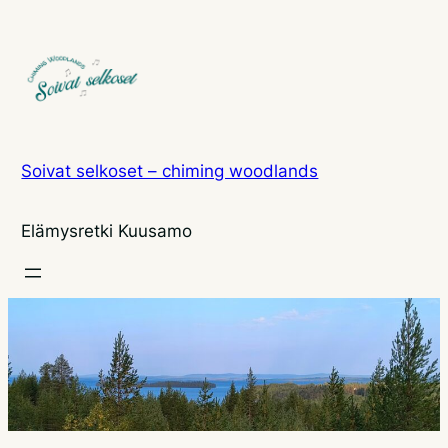
Siirry
sisältöön
Soivat selkoset – chiming woodlands
Elämysretki Kuusamo