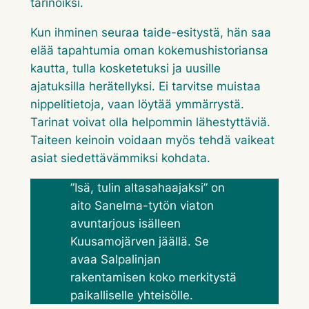
tarinoiksi.
Kun ihminen seuraa taide-esitystä, hän saa
elää tapahtumia oman kokemushistoriansa
kautta, tulla kosketetuksi ja uusille
ajatuksilla herätellyksi. Ei tarvitse muistaa
nippelitietoja, vaan löytää ymmärrystä.
Tarinat voivat olla helpommin lähestyttäviä.
Taiteen keinoin voidaan myös tehdä vaikeat
asiat siedettävämmiksi kohdata.
”
Isä, tulin altasahaajaksi”
on
aito Sanelma-tytön viaton
avuntarjous isälleen
Kuusamojärven jäällä. Se
avaa Salpalinjan
rakentamisen koko merkitystä
paikalliselle yhteisölle.