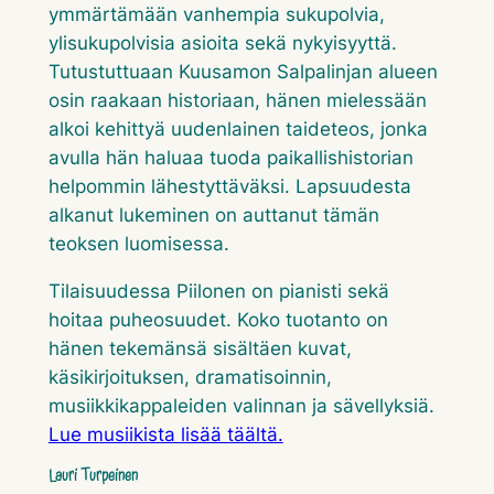
ymmärtämään vanhempia sukupolvia,
ylisukupolvisia asioita sekä nykyisyyttä.
Tutustuttuaan Kuusamon Salpalinjan alueen
osin raakaan historiaan, hänen mielessään
alkoi kehittyä uudenlainen taideteos, jonka
avulla hän haluaa tuoda paikallishistorian
helpommin lähestyttäväksi. Lapsuudesta
alkanut lukeminen on auttanut tämän
teoksen luomisessa.
Tilaisuudessa Piilonen on pianisti sekä
hoitaa puheosuudet. Koko tuotanto on
hänen tekemänsä sisältäen kuvat,
käsikirjoituksen, dramatisoinnin,
musiikkikappaleiden valinnan ja sävellyksiä.
Lue musiikista lisää täältä.
Lauri Turpeinen