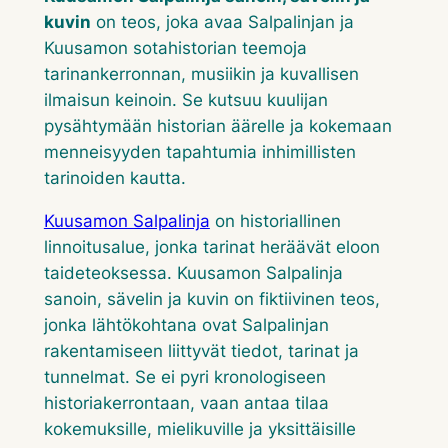
kuvin
on teos, joka avaa Salpalinjan ja
Kuusamon sotahistorian teemoja
tarinankerronnan, musiikin ja kuvallisen
ilmaisun keinoin. Se kutsuu kuulijan
pysähtymään historian äärelle ja kokemaan
menneisyyden tapahtumia inhimillisten
tarinoiden kautta.
Kuusamon Salpalinja
on historiallinen
linnoitusalue, jonka tarinat heräävät eloon
taideteoksessa.
Kuusamon Salpalinja
sanoin, sävelin ja kuvin
on fiktiivinen teos,
jonka lähtökohtana ovat Salpalinjan
rakentamiseen liittyvät tiedot, tarinat ja
tunnelmat. Se ei pyri kronologiseen
historiakerrontaan, vaan antaa tilaa
kokemuksille, mielikuville ja yksittäisille