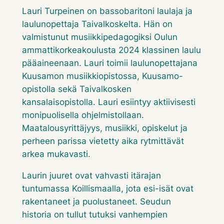
Lauri Turpeinen on bassobaritoni laulaja ja
laulunopettaja Taivalkoskelta. Hän on
valmistunut musiikkipedagogiksi Oulun
ammattikorkeakoulusta 2024 klassinen laulu
pääaineenaan. Lauri toimii laulunopettajana
Kuusamon musiikkiopistossa, Kuusamo-
opistolla sekä Taivalkosken
kansalaisopistolla. Lauri esiintyy aktiivisesti
monipuolisella ohjelmistollaan.
Maatalousyrittäjyys, musiikki, opiskelut ja
perheen parissa vietetty aika rytmittävät
arkea mukavasti.
Laurin juuret ovat vahvasti itärajan
tuntumassa Koillismaalla, jota esi-isät ovat
rakentaneet ja puolustaneet. Seudun
historia on tullut tutuksi vanhempien