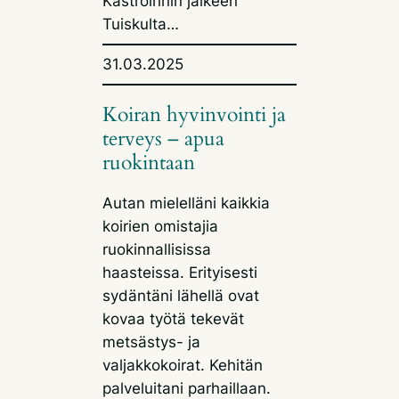
Kastroinnin jälkeen
Tuiskulta…
31.03.2025
Koiran hyvinvointi ja
terveys – apua
ruokintaan
Autan mielelläni kaikkia
koirien omistajia
ruokinnallisissa
haasteissa. Erityisesti
sydäntäni lähellä ovat
kovaa työtä tekevät
metsästys- ja
valjakkokoirat. Kehitän
palveluitani parhaillaan.