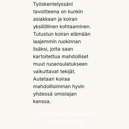
Työskentelyssäni
tavoitteena on kunkin
asiakkaan ja koiran
yksilöllinen kohtaaminen.
Tutustun koiran elämään
laajemmin ruokinnan
lisäksi, jotta saan
kartoitettua mahdolliset
muut ruoansulatukseen
vaikuttavat tekijät.
Autetaan koiraa
mahdollisimman hyvin
yhdessä omistajan
kanssa.
Tutustu ravintoterapeutin
palveluihin tästä