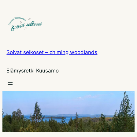
Siirry
sisältöön
Soivat selkoset – chiming woodlands
Elämysretki Kuusamo