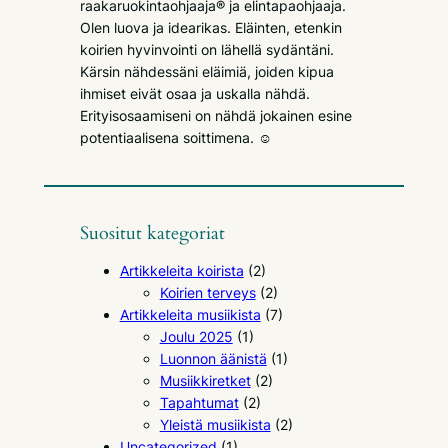
raakaruokintaohjaaja® ja elintapaohjaaja.
Olen luova ja idearikas. Eläinten, etenkin
koirien hyvinvointi on lähellä sydäntäni.
Kärsin nähdessäni eläimiä, joiden kipua
ihmiset eivät osaa ja uskalla nähdä.
Erityisosaamiseni on nähdä jokainen esine
potentiaalisena soittimena. ☺
Suositut kategoriat
Artikkeleita koirista
(2)
Koirien terveys
(2)
Artikkeleita musiikista
(7)
Joulu 2025
(1)
Luonnon äänistä
(1)
Musiikkiretket
(2)
Tapahtumat
(2)
Yleistä musiikista
(2)
Uncategorized
(1)