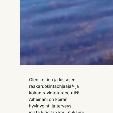
Olen koirien ja kissojen
raakaruokintaohjaaja® ja
koiran ravintoterapeutti®.
Aiheinani on koiran
hyvinvointi ja terveys,
joista kirjoitan koulutukseni