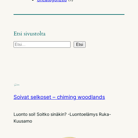
Etsi sivustolta
E
Etsi
t
s
i
Soivat selkoset – chiming woodlands
Luonto soi! Soitko sinäkin? -Luontoelämys Ruka-
Kuusamo