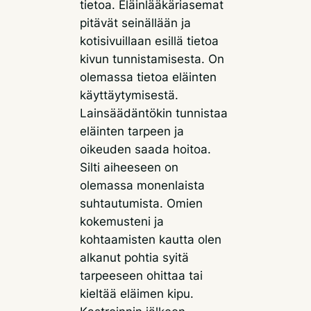
tietoa. Eläinlääkäriasemat
pitävät seinällään ja
kotisivuillaan esillä tietoa
kivun tunnistamisesta. On
olemassa tietoa eläinten
käyttäytymisestä.
Lainsäädäntökin tunnistaa
eläinten tarpeen ja
oikeuden saada hoitoa.
Silti aiheeseen on
olemassa monenlaista
suhtautumista. Omien
kokemusteni ja
kohtaamisten kautta olen
alkanut pohtia syitä
tarpeeseen ohittaa tai
kieltää eläimen kipu.