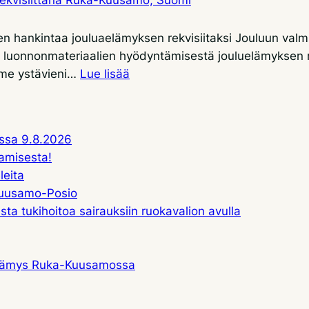
ien hankintaa jouluaelämyksen rekvisiitaksi Jouluun valm
ja luonnonmateriaalien hyödyntämisestä jouluelämyksen 
:
me ystävieni…
Lue lisää
Luonnonmateriaalit
jouluelämyksen
rekvisiittana
ssa 9.8.2026
Ruka-
aamisesta!
Kuusamo,
leita
Suomi
-Kuusamo-Posio
lista tukihoitoa sairauksiin ruokavalion avulla
elämys Ruka-Kuusamossa