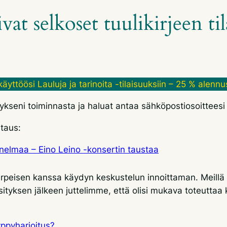
vat selkoset tuulikirjeen ti
käyttöösi Lauluja ja tarinoita -tilaisuuksiin – 25 % alenn
itykseni toiminnasta ja haluat antaa sähköpostiosoitteesi
staus:
nnelmaa – Eino Leino -konsertin taustaa
rpeisen kanssa käydyn keskustelun innoittaman. Meillä o
ityksen jälkeen juttelimme, että olisi mukava toteuttaa
yppyharjoitus?