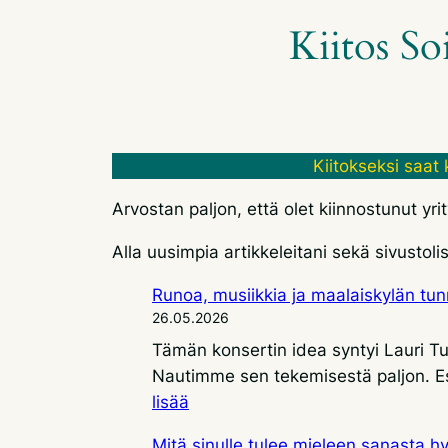
Kiitos Soi
Kiitokseksi saat 
Arvostan paljon, että olet kiinnostunut yr
Alla uusimpia artikkeleitani sekä sivustoli
Runoa, musiikkia ja maalaiskylän tu
26.05.2026
Tämän konsertin idea syntyi Lauri Tu
Nautimme sen tekemisestä paljon. Es
:
lisää
Runoa,
Mitä sinulle tulee mieleen sanasta h