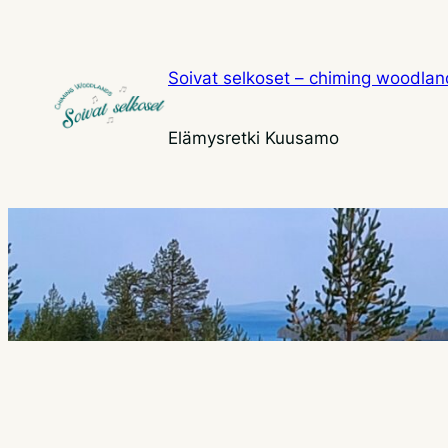
Siirry
sisältöön
Soivat selkoset – chiming woodla
Elämysretki Kuusamo