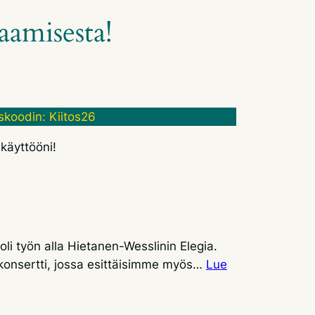
laamisesta!
uskoodin: Kiitos26
 käyttööni!
li työn alla Hietanen-Wesslinin Elegia.
 konsertti, jossa esittäisimme myös…
Lue