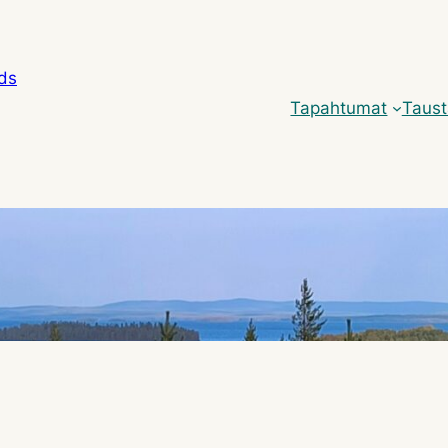
nds
Tapahtumat
Taus