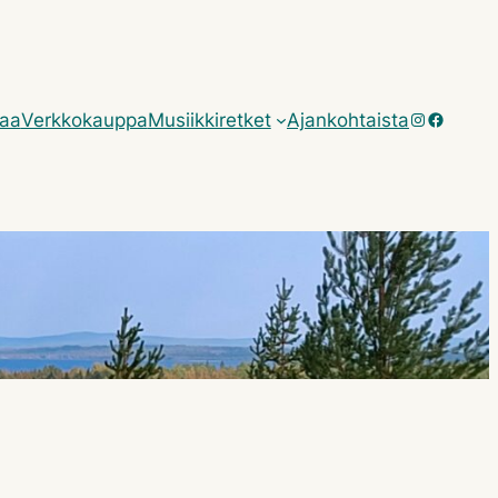
Instagram
Facebo
taa
Verkkokauppa
Musiikkiretket
Ajankohtaista