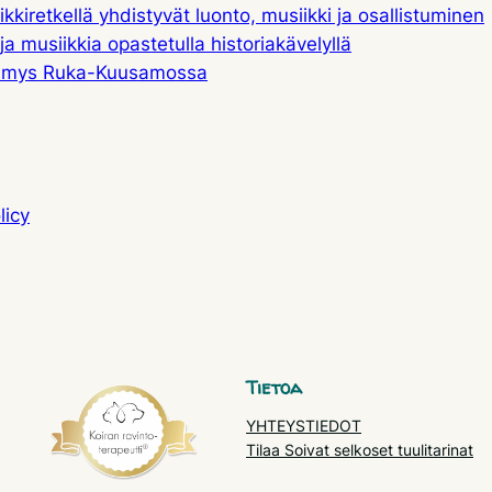
kiretkellä yhdistyvät luonto, musiikki ja osallistuminen
ja musiikkia opastetulla historiakävelyllä
ielämys Ruka-Kuusamossa
licy
Tietoa
YHTEYSTIEDOT
Tilaa Soivat selkoset tuulitarinat