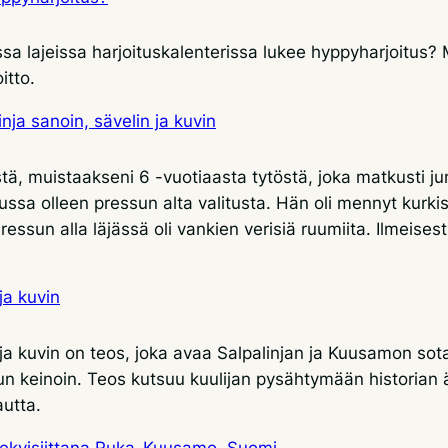
kissa lajeissa harjoituskalenterissa lukee hyppyharjoitus?
itto.
ja sanoin, sävelin ja kuvin
enestä, muistaakseni 6 -vuotiaasta tytöstä, joka matkust
unussa olleen pressun alta valitusta. Hän oli mennyt kur
sun alla läjässä oli vankien verisiä ruumiita. Ilmeisesti k
ja kuvin
ja kuvin on teos, joka avaa Salpalinjan ja Kuusamon sota
isun keinoin. Teos kutsuu kuulijan pysähtymään historia
autta.
rekvisiittana Ruka-Kuusamo, Suomi