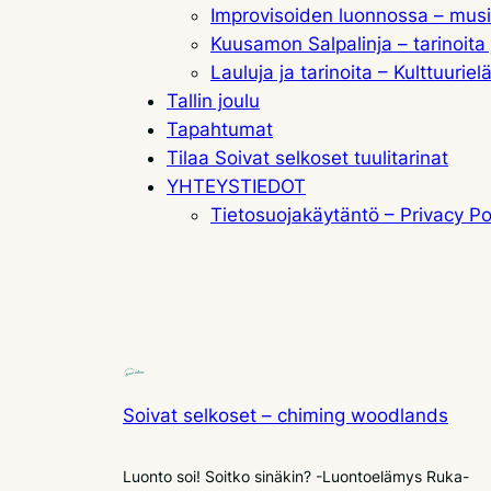
Improvisoiden luonnossa – musiik
Kuusamon Salpalinja – tarinoita 
Lauluja ja tarinoita – Kulttuur
Tallin joulu
Tapahtumat
Tilaa Soivat selkoset tuulitarinat
YHTEYSTIEDOT
Tietosuojakäytäntö – Privacy Po
Soivat selkoset – chiming woodlands
Luonto soi! Soitko sinäkin? -Luontoelämys Ruka-