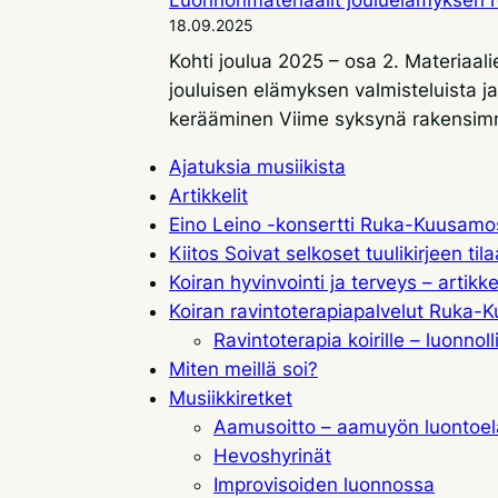
18.09.2025
Kohti joulua 2025 – osa 2. Materiaal
jouluisen elämyksen valmisteluista 
kerääminen Viime syksynä rakensim
Ajatuksia musiikista
Artikkelit
Eino Leino -konsertti Ruka-Kuusamo
Kiitos Soivat selkoset tuulikirjeen til
Koiran hyvinvointi ja terveys – artikke
Koiran ravintoterapiapalvelut Ruka
Ravintoterapia koirille – luonnol
Miten meillä soi?
Musiikkiretket
Aamusoitto – aamuyön luonto
Hevoshyrinät
Improvisoiden luonnossa