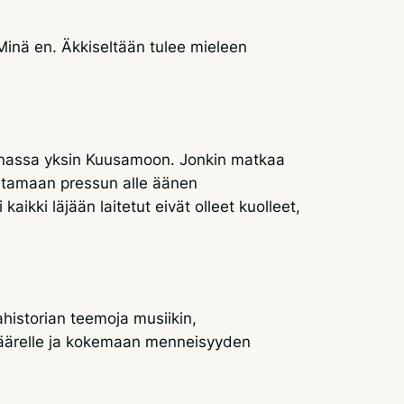
 Minä en. Äkkiseltään tulee mieleen
i junassa yksin Kuusamoon. Jonkin matkaa
kistamaan pressun alle äänen
aikki läjään laitetut eivät olleet kuolleet,
historian teemoja musiikin,
n äärelle ja kokemaan menneisyyden